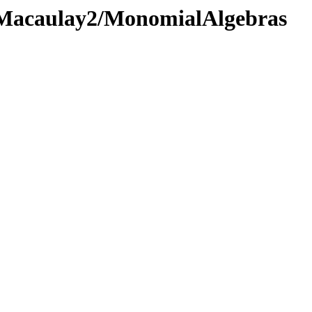
e/Macaulay2/MonomialAlgebras